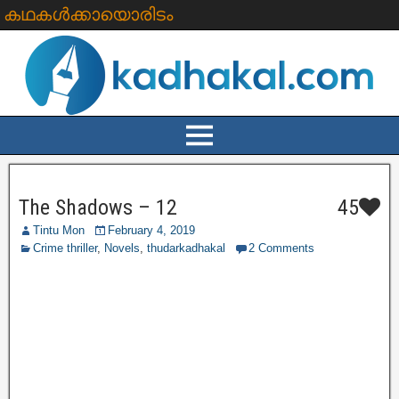
കഥകൾക്കായൊരിടം
The Shadows – 12
45
Tintu Mon
February 4, 2019
Crime thriller
,
Novels
,
thudarkadhakal
2 Comments