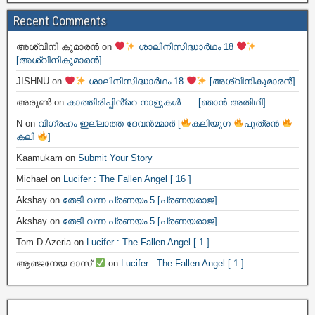
Recent Comments
അശ്വിനി കുമാരൻ
on
ശാലിനിസിദ്ധാർഥം 18
[അശ്വിനികുമാരൻ]
JISHNU
on
ശാലിനിസിദ്ധാർഥം 18
[അശ്വിനികുമാരൻ]
അരുൺ
on
കാത്തിരിപ്പിൻ്റെ നാളുകൾ….. [ഞാൻ അതിഥി]
N
on
വിഗ്രഹം ഇല്ലാത്ത ദേവൻമ്മാർ [
കലിയുഗ
പുത്രൻ
കലി
]
Kaamukam
on
Submit Your Story
Michael
on
Lucifer : The Fallen Angel [ 16 ]
Akshay
on
തേടി വന്ന പ്രണയം 5 [പ്രണയരാജ]
Akshay
on
തേടി വന്ന പ്രണയം 5 [പ്രണയരാജ]
Tom D Azeria
on
Lucifer : The Fallen Angel [ 1 ]
ആഞ്ജനേയ ദാസ്
on
Lucifer : The Fallen Angel [ 1 ]