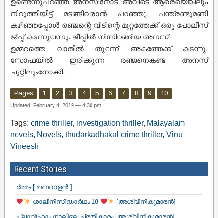
ഉണ്ടെന്നുപറഞ്ഞ അനസിനോട് അവിടെ ആരെയെങ്കിലും
നിറുത്തിയിട്ട് മടങ്ങിവരാൻ പറഞ്ഞു. പന്ത്രണ്ടുമണി
കഴിഞ്ഞപ്പോൾ രഞ്ജന്റെ വീടിന്റെ മുറ്റത്തേക്ക് ഒരു പോലീസ്
ജീപ്പ് കടന്നുവന്നു. ജീപ്പിൽ നിന്നിറങ്ങിയ അനസ്
ഉമ്മറത്തെ വാതിൽ തുറന്ന് അകത്തേക്ക് കടന്നു.
സോഫയിൽ ഇരിക്കുന്ന രഞ്ജനെകണ്ട അനസ്
ചുറ്റിലുംനോക്കി.
Pages
1
2
3
4
5
6
7
8
9
10
Updated: February 4, 2019 — 4:30 pm
Tags:
crime thriller
,
investigation thriller
,
Malayalam
novels
,
Novels
,
thudarkadhakal crime thriller
,
Vinu
Vineesh
Recent Stories
ഭ്രമം [ മണവാളൻ ]
ശാലിനിസിദ്ധാർഥം 18
[അശ്വിനികുമാരൻ]
പ്ലാറ്റ്ഫോം നാലിലെ പ്രതികാരം [അശ്വിനികുമാരൻ]