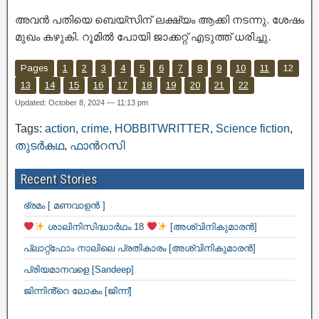
അവൻ പതിയെ ബെയ്‌സിന് ലക്ഷ്യം ആക്കി നടന്നു. ശേഷം
മുഖം കഴുകി. റൂമിൽ പോയി ജാക്കറ്റ് എടുത്ത് ധരിച്ചു.
Pages
1
2
3
4
5
6
7
8
9
10
11
12
13
14
15
16
17
18
19
20
21
22
Updated: October 8, 2024 — 11:13 pm
Tags:
action
,
crime
,
HOBBITWRITTER
,
Science fiction
,
തുടർകഥ
,
ഫാൻറസി
Recent Stories
ഭ്രമം [ മണവാളൻ ]
ശാലിനിസിദ്ധാർഥം 18
[അശ്വിനികുമാരൻ]
പ്ലാറ്റ്ഫോം നാലിലെ പ്രതികാരം [അശ്വിനികുമാരൻ]
പ്രിയമാനവളെ [Sandeep]
ജിന്നിൻ്റെ ലോകം [ജിന്ന്]