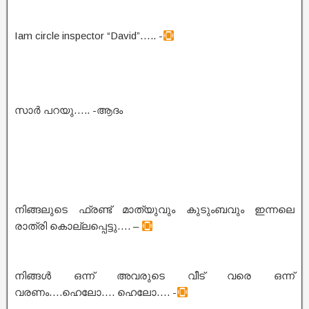
Iam circle inspector “David”….. -
സാർ പറയു….. -ആദം
നിങ്ങലുടെ ഫ്രണ്ട് മാത്യുവും കുടുംബവും ഇന്നലെ
രാത്രി കൊല്ലപ്പെട്ടു…. –
നിങ്ങൾ ഒന്ന് അവരുടെ വീട് വരെ ഒന്ന്
വരണം….ഹെലോ…. ഹെലോ…. -