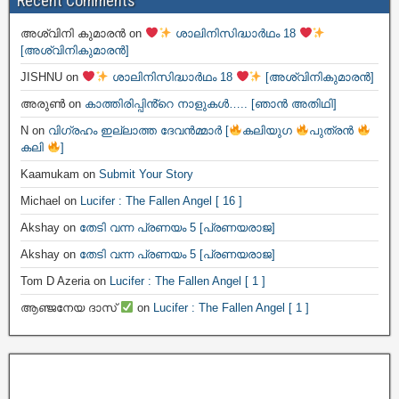
Recent Comments
അശ്വിനി കുമാരൻ
on
ശാലിനിസിദ്ധാർഥം 18
[അശ്വിനികുമാരൻ]
JISHNU
on
ശാലിനിസിദ്ധാർഥം 18
[അശ്വിനികുമാരൻ]
അരുൺ
on
കാത്തിരിപ്പിൻ്റെ നാളുകൾ….. [ഞാൻ അതിഥി]
N
on
വിഗ്രഹം ഇല്ലാത്ത ദേവൻമ്മാർ [
കലിയുഗ
പുത്രൻ
കലി
]
Kaamukam
on
Submit Your Story
Michael
on
Lucifer : The Fallen Angel [ 16 ]
Akshay
on
തേടി വന്ന പ്രണയം 5 [പ്രണയരാജ]
Akshay
on
തേടി വന്ന പ്രണയം 5 [പ്രണയരാജ]
Tom D Azeria
on
Lucifer : The Fallen Angel [ 1 ]
ആഞ്ജനേയ ദാസ്
on
Lucifer : The Fallen Angel [ 1 ]