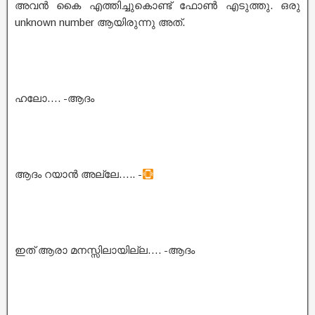
അവൻ കൈ എത്തിച്ചുകൊണ്ട് ഫോൺ എടുത്തു. ഒരു
unknown number ആയിരുന്നു അത്.
ഹലോ…. -ആദം
ആദം റയാൻ അല്ലേ….. -
ഇത് ആരാ മനസ്സിലായില്ല…. -ആദം