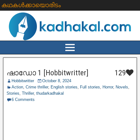
കഥകൾക്കായൊരിടം
ഷാഡോ 1 [Hobbitwritter]
129
Hobbitwritter
October 8, 2024
Action
,
Crime thriller
,
English stories
,
Full stories
,
Horror
,
Novels
,
Stories
,
Thriller
,
thudarkadhakal
6 Comments